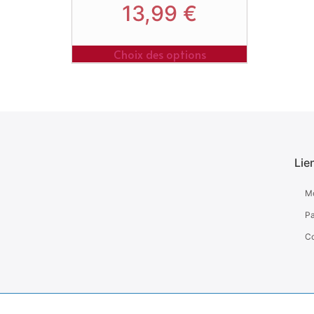
13,99
€
Choix des options
Lie
M
Pa
Co