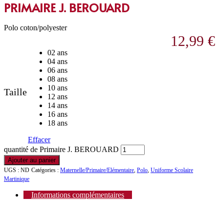
PRIMAIRE J. BEROUARD
Polo coton/polyester
12,99
€
02 ans
04 ans
06 ans
08 ans
10 ans
Taille
12 ans
14 ans
16 ans
18 ans
Effacer
quantité de Primaire J. BEROUARD
Ajouter au panier
UGS :
ND
Catégories :
Maternelle/Primaire/Elémentaire
,
Polo
,
Uniforme Scolaire
Martinique
Informations complémentaires