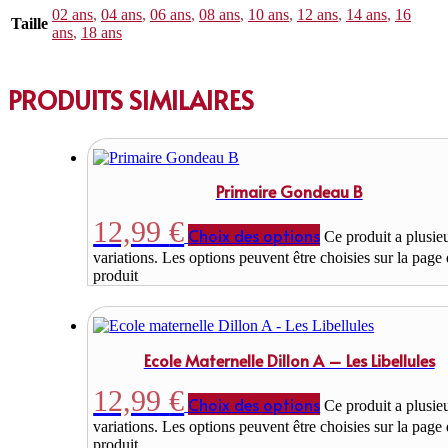
02 ans
,
04 ans
,
06 ans
,
08 ans
,
10 ans
,
12 ans
,
14 ans
,
16
Taille
ans
,
18 ans
PRODUITS SIMILAIRES
Primaire Gondeau B
12,99
€
Choix des options
Ce produit a plusie
variations. Les options peuvent être choisies sur la page
produit
Ecole Maternelle Dillon A – Les Libellules
12,99
€
Choix des options
Ce produit a plusie
variations. Les options peuvent être choisies sur la page
produit