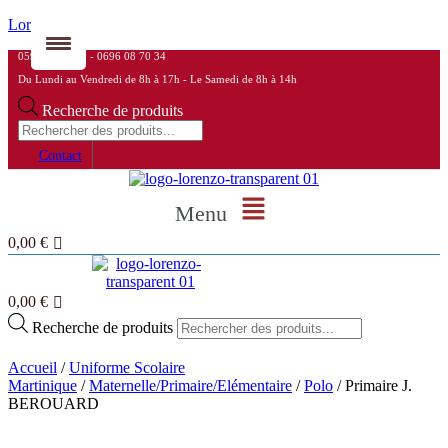
Lorenzo
0596 78 33 17 - 0696 08 70 34
Du Lundi au Vendredi de 8h à 17h - Le Samedi de 8h à 14h
Recherche de produits
Contact
Menu
0,00
€
0,00
€
Recherche de produits
Accueil
/
Uniforme Scolaire
Martinique
/
Maternelle/Primaire/Elémentaire
/
Polo
/ Primaire J.
BEROUARD