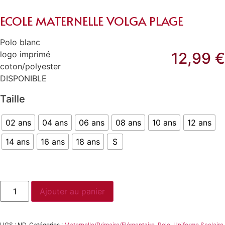
ECOLE MATERNELLE VOLGA PLAGE
Polo blanc
logo imprimé
12,99
€
coton/polyester
DISPONIBLE
Taille
02 ans
04 ans
06 ans
08 ans
10 ans
12 ans
14 ans
16 ans
18 ans
S
Ajouter au panier
UGS :
ND
Catégories :
Maternelle/Primaire/Elémentaire
,
Polo
,
Uniforme Scolaire