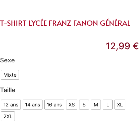
T-SHIRT LYCÉE FRANZ FANON GÉNÉRAL
12,99
€
Sexe
Mixte
Taille
12 ans
14 ans
16 ans
XS
S
M
L
XL
2XL