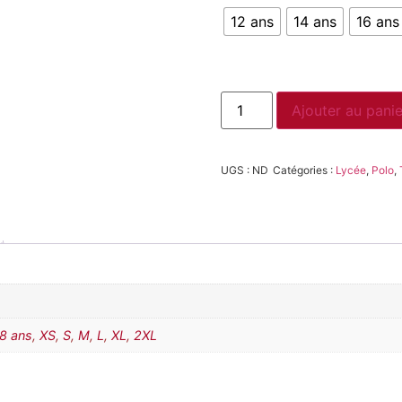
12 ans
14 ans
16 ans
Ajouter au panie
UGS :
ND
Catégories :
Lycée
,
Polo
,
8 ans
,
XS
,
S
,
M
,
L
,
XL
,
2XL