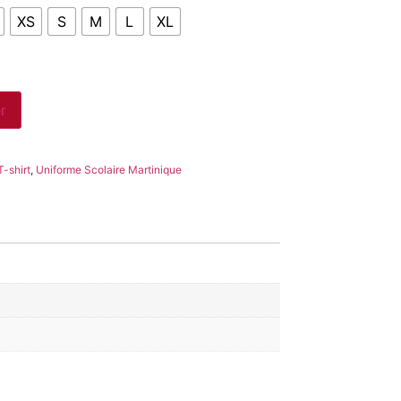
XS
S
M
L
XL
r
T-shirt
,
Uniforme Scolaire Martinique