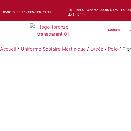
Du Lundi au Vendredi de 8h à 17h - Le Sa
0596 78 33 17 - 0696 08 70 34
de 8h à 14h
ACCUEIL
Accueil
/
Uniforme Scolaire Martinique
/
Lycée
/
Polo
/ T-s