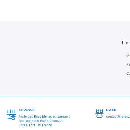
Lie
M
Pa
Co
ADRESSE
EMAIL
Angle des Rues Blénac et Isambert
contact@lorenzo
Face au grand marché couvert
97200 Fort-De-France