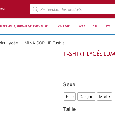
medi
MATERNELLE/PRIMAIRE/ELÉMENTAIRE
COLLÈGE
LYCÉE
CFA
BTS
hirt Lycée LUMINA SOPHIE Fushia
T-SHIRT LYCÉE LU
Sexe
Fille
Garçon
Mixte
Taille