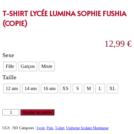
T-SHIRT LYCÉE LUMINA SOPHIE FUSHIA
(COPIE)
12,99
€
Sexe
Fille
Garçon
Mixte
Taille
12 ans
14 ans
16 ans
XS
S
M
L
XL
Ajouter au panier
UGS :
ND
Catégories :
Lycée
,
Polo
,
T-shirt
,
Uniforme Scolaire Martinique