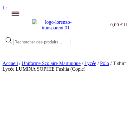
Lorenzo
0,00
€
Accueil
/
Uniforme Scolaire Martinique
/
Lycée
/
Polo
/ T-shirt
Lycée LUMINA SOPHIE Fushia (Copie)